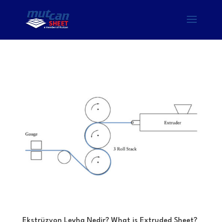
Ekstrüzyon Levha Nedir? What is Extruded Sheet?